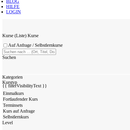
BLOG
HILFE
LOGIN
Kurse (Liste)
Kurse
Auf Anfrage / Selbstlernkurse
Suchen
Kategorien
Kurstyp
{{ filterVisibilityText }}
Level