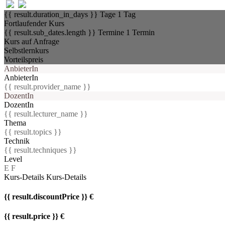
{{ result.duration_in_days }} Tage
1 Tag
Fortlaufender Kurs
{{ result.sub_dates.length }} Termine
1 Termin
Kurs auf Anfrage
Selbstlernkurs
Vorteilspreis
AnbieterIn
AnbieterIn
{{ result.provider_name }}
DozentIn
DozentIn
{{ result.lecturer_name }}
Thema
{{ result.topics }}
Technik
{{ result.techniques }}
Level
E
F
Kurs-Details
Kurs-Details
{{ result.discountPrice }} €
{{ result.price }} €