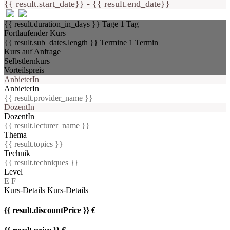
{{ result.start_date}} - {{ result.end_date}}
{{ result.duration_in_days }} Tage
1 Tag
Fortlaufender Kurs
{{ result.sub_dates.length }} Termine
1 Termin
Kurs auf Anfrage
Selbstlernkurs
Vorteilspreis
AnbieterIn
AnbieterIn
{{ result.provider_name }}
DozentIn
DozentIn
{{ result.lecturer_name }}
Thema
{{ result.topics }}
Technik
{{ result.techniques }}
Level
E
F
Kurs-Details
Kurs-Details
{{ result.discountPrice }} €