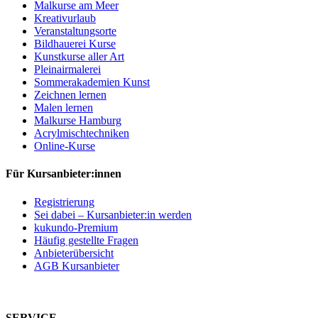
Malkurse am Meer
Kreativurlaub
Veranstaltungsorte
Bildhauerei Kurse
Kunstkurse aller Art
Pleinairmalerei
Sommerakademien Kunst
Zeichnen lernen
Malen lernen
Malkurse Hamburg
Acrylmischtechniken
Online-Kurse
Für Kursanbieter:innen
Registrierung
Sei dabei – Kursanbieter:in werden
kukundo-Premium
Häufig gestellte Fragen
Anbieterübersicht
AGB Kursanbieter
SERVICE