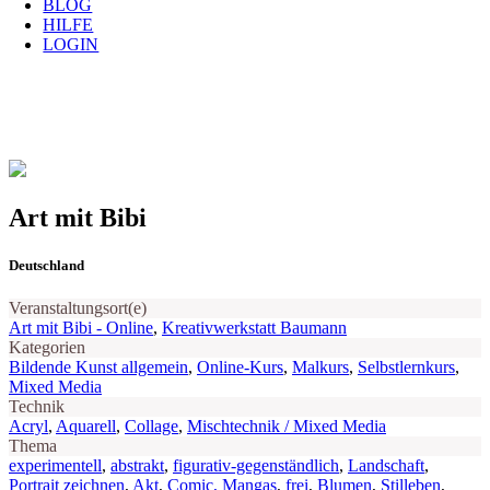
BLOG
HILFE
LOGIN
Art mit Bibi
Deutschland
Veranstaltungsort(e)
Art mit Bibi - Online
,
Kreativwerkstatt Baumann
Kategorien
Bildende Kunst allgemein
,
Online-Kurs
,
Malkurs
,
Selbstlernkurs
,
Mixed Media
Technik
Acryl
,
Aquarell
,
Collage
,
Mischtechnik / Mixed Media
Thema
experimentell
,
abstrakt
,
figurativ-gegenständlich
,
Landschaft
,
Portrait zeichnen
,
Akt
,
Comic, Mangas
,
frei
,
Blumen
,
Stilleben
,