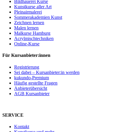
Bildhauerei Kurse
Kunstkurse aller Art
Pleinairmalerei
Sommerakademien Kunst
Zeichnen lernen
Malen lernen
Malkurse Hamburg
Acrylmischtechniken
Online-Kurse
Für Kursanbieter:innen
Registrierung
Sei dabei – Kursanbieter:in werden
kukundo-Premium
Häufig gestellte Fragen
Anbieterübersicht
AGB Kursanbieter
SERVICE
Kontakt
Kunstkurse und mehr