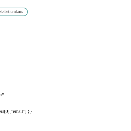
Selbstlernkurs
n“
rs[0]["email"] }}