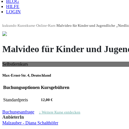
BLOG
HILFE
LOGIN
kukundo
›
Kunstkurse
›
Online-Kurs
›
Malvideo für Kinder und Jugen
Selbstlernkurs
Max-Ernst-Str. 4, Deutschland
Buchungsoptionen
Kursgebühren
Standardpreis
12,00 €
Buchungsanfrage
↓ Weitere Kurse entdecken
AnbieterIn
Malzauber - Diana Schalthöfer