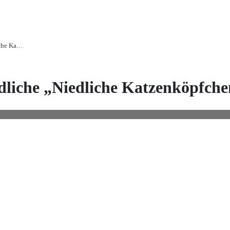
Malvideo für Kinder und Jugendliche „Niedliche Katzenköpfchen“
dliche „Niedliche Katzenköpfch