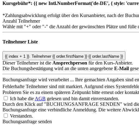
Kursgebühr*:
{{ new Intl.NumberFormat('de-DE', { style: 'curre
*Zahlungsabwicklung erfolgt über den Kursanbieter, nach der Buchu
Anzahl Teilnehmer
Wähle mit "+" oder "-" die Anzahl der gewünschten Plätze und fülle 
Teilnehmer Liste
{{ index + 1 }}.
Teilnehmer
{{ order.firstName }} {{ order.lastName }}
Dieser Teilnehmer ist die
Ansprechperson
für den Kurs-Anbieter.
Die Buchungsbestätigung wird an die unten angegebene
E-Mail
gese
Buchungsanfrage wird verarbeitet ...
Ihre gemachten Angaben sind ent
Fehlerhafte Teilnehmer sind mit
markiert.
Aufgrund eines Systemfehle
Probieren Sie es zu einem späteren Zeitpunkt bitte erneut oder konta
Ich habe die
AGB
gelesen und bin damit einverstanden.
Durch den Klick auf "BUCHUNGSANFRAGE SENDEN" wird die Buchungs
Buchungsanfrage eine verbindliche Anmeldung. Die weitere Abwicklu
Verstanden.
Buchungsanfrage senden