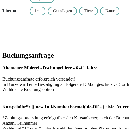
Thema
frei
Grundlagen
Tiere
Natur
Buchungsanfrage
Abenteuer Malerei - Dschungeltiere - 6 -11 Jahre
Buchungsanfrage erfolgreich versendet!
In Kürze wird eine Bestätigung an folgende E-Mail geschickt: {{ orde
Wähle eine Buchungsoption
Kursgebühr*:
{{ new Intl.NumberFormat('de-DE', { style: 'curre
*Zahlungsabwicklung erfolgt über den Kursanbieter, nach der Buchu
Anzahl Teilnehmer
Wähle mit "+" oder "-" die Anzahl der gewünschten Plätze und fülle 