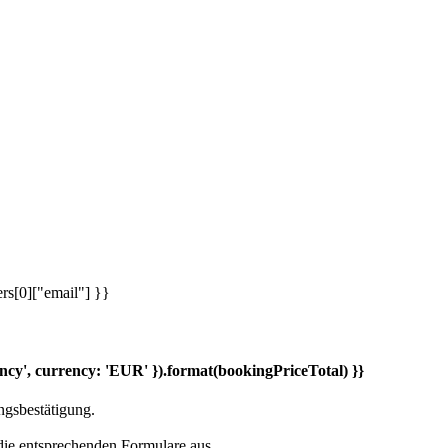
rs[0]["email"] }}
ncy', currency: 'EUR' }).format(bookingPriceTotal) }}
ngsbestätigung.
die entsprechenden Formulare aus.