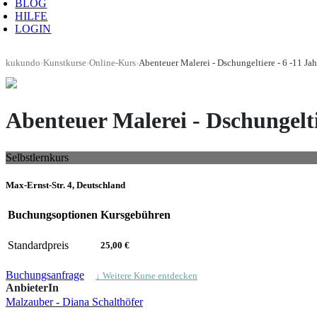
BLOG
HILFE
LOGIN
kukundo
›
Kunstkurse
›
Online-Kurs
›
Abenteuer Malerei - Dschungeltiere - 6 -11 Jah
Abenteuer Malerei - Dschungelti
Selbstlernkurs
Max-Ernst-Str. 4, Deutschland
Buchungsoptionen
Kursgebühren
Standardpreis
25,00 €
Buchungsanfrage
↓ Weitere Kurse entdecken
AnbieterIn
Malzauber - Diana Schalthöfer