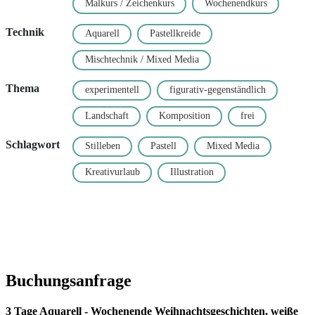
Malkurs / Zeichenkurs
Wochenendkurs
Technik
Aquarell
Pastellkreide
Mischtechnik / Mixed Media
Thema
experimentell
figurativ-gegenständlich
Landschaft
Komposition
frei
Schlagwort
Stilleben
Pastell
Mixed Media
Kreativurlaub
Illustration
Buchungsanfrage
3 Tage Aquarell - Wochenende Weihnachtsgeschichten, weiße