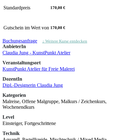
Standardpreis
170,00 €
Gutschein im Wert von
170,00 €
Buchungsanfrage
↓ Weitere Kurse entdecken
AnbieterIn
Claudia Jung - KunstPunkt Atelier
Veranstaltungsort
KunstPunkt Atelier für Freie Malerei
DozentIn
Dipl.-Designerin Claudia Jung
Kategorien
Malreise, Offene Malgruppe, Malkurs / Zeichenkurs,
Wochenendkurs
Level
Einsteiger, Fortgeschrittene
Technik
Aquarell, Pastellkreide, Mischtechnik / Mixed Media