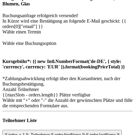
Blumen, Glas
Buchungsanfrage erfolgreich versendet!
In Kürze wird eine Bestätigung an folgende E-Mail geschickt: {{
orders[0]["email"] }}
Wähle einen Termin
Wähle eine Buchungsoption
Kursgebühr*:
{{ new Intl.NumberFormat('de-DE', { style:
'currency', currency: 'EUR' }).format(bookingPriceTotal) }}
*Zahlungsabwicklung erfolgt über den Kursanbieter, nach der
Buchungsbestätigung.
Anzahl Teilnehmer
{{maxSlots - orders.length}}
Plätze verfügbar
Wähle mit "+" oder "-" die Anzahl der gewünschten Plätze und fülle
die entsprechenden Formulare aus.
Teilnehmer Liste
{{ index + 1 }}.
Teilnehmer
{{ order.firstName }} {{ order.lastName }}