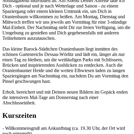
Sonntagabend individuell an. Am Abend Deiner Anreise lade ich
Dich - optional und je nach Wetterlage und Saison - zu einem
Spaziergang oder einem kleinen Umtrunk ein, um Dich in
Oranienbaum willkommen zu heißen. Am Montag, Dienstag und
Mittwoch treffen wir uns jeweils am Vormittag für eine 3-stündige
Mal-Einheit. Der Nachmittag steht Dir zur freien Verfügung, um die
Umgebung zu genießen und Dich gegebenenfalls mit anderen
Teilnehmern auszutauschen.
Das kleine Barock-Städtchen Oranienbaum liegt inmitten des
schönen Gartenreichs Dessau-Wörlitz und lädt ein, länger als nur
einen Tag zu bleiben, um die weitläufigen Parks mit Schlössern,
Brücken und inspirierenden Ausblicken zu entdecken. Auch die
Oranienbaumer Heide und die weiten Elbwiesen laden zu langen
Spaziergängen am Nachmittag ein, nachdem Du am Vormittag den
Pinsel geschwungen hast.
Erholt, bereichert und mit Deinen neuen Bildern im Gepäck enden
die intensiven Mal-Tage am Donnerstag nach einer
Abschlusseinheit.
Kurszeiten
- Willkommensgruß am Ankunftstag (ca. 19.30 Uhr, der Ort wird
noch mitgeteilt)