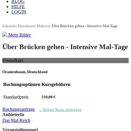
BLOG
HILFE
LOGIN
kukundo
›
Kunstkurse
›
Malreise
›
Über Brücken gehen - Intensive Mal-Tage
Mehr Bilder
Über Brücken gehen - Intensive Mal-Tage
Einmalkurs
Oranienbaum, Deutschland
Buchungsoptionen
Kursgebühren
Standardpreis
210,00 €
Buchungsanfrage
↓ Weitere Kurse entdecken
AnbieterIn
Das Mal-Reich
Veranstaltungsort