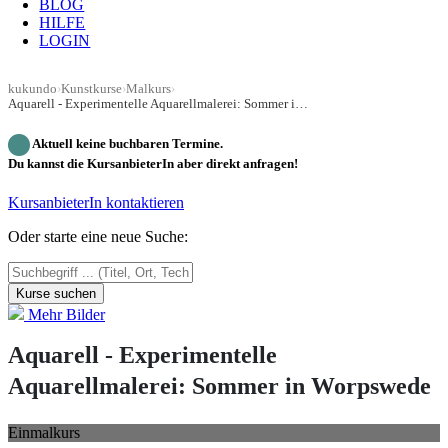
BLOG
HILFE
LOGIN
kukundo
›
Kunstkurse
›
Malkurs
›
Aquarell - Experimentelle Aquarellmalerei: Sommer in Worpswede
Aktuell keine buchbaren Termine.
Du kannst die KursanbieterIn aber direkt anfragen!
KursanbieterIn kontaktieren
Oder starte eine neue Suche:
Kurse suchen
Mehr Bilder
Aquarell - Experimentelle
Aquarellmalerei: Sommer in Worpswede
Einmalkurs