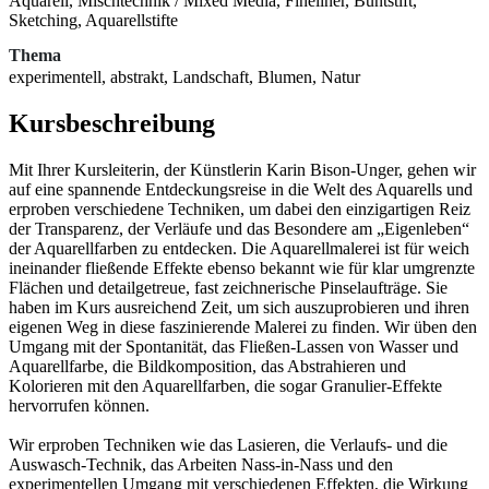
Aquarell, Mischtechnik / Mixed Media, Fineliner, Buntstift,
Sketching, Aquarellstifte
Thema
experimentell, abstrakt, Landschaft, Blumen, Natur
Kursbeschreibung
Mit Ihrer Kursleiterin, der Künstlerin Karin Bison-Unger, gehen wir
auf eine spannende Entdeckungsreise in die Welt des Aquarells und
erproben verschiedene Techniken, um dabei den einzigartigen Reiz
der Transparenz, der Verläufe und das Besondere am „Eigenleben“
der Aquarellfarben zu entdecken. Die Aquarellmalerei ist für weich
ineinander fließende Effekte ebenso bekannt wie für klar umgrenzte
Flächen und detailgetreue, fast zeichnerische Pinselaufträge. Sie
haben im Kurs ausreichend Zeit, um sich auszuprobieren und ihren
eigenen Weg in diese faszinierende Malerei zu finden. Wir üben den
Umgang mit der Spontanität, das Fließen-Lassen von Wasser und
Aquarellfarbe, die Bildkomposition, das Abstrahieren und
Kolorieren mit den Aquarellfarben, die sogar Granulier-Effekte
hervorrufen können.
Wir erproben Techniken wie das Lasieren, die Verlaufs- und die
Auswasch-Technik, das Arbeiten Nass-in-Nass und den
experimentellen Umgang mit verschiedenen Effekten, die Wirkung