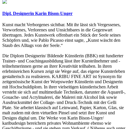
Dipl. Designerin Karin Bison-Unger
Kunst macht Verborgenes sichtbar. Mit ihr lässt sich Vergessenes,
Verworfenes, Verlorenes und Unsichtbares in die Gegenwart
übertragen. Jedes Kunstwerk offenbart ein Stück der Seele seines
Schöpfers und, wie Pablo Picasso einst sagte, „Kunst wäscht den
Staub des Alltags von der Seele.“
Die Diplom Designerin/ Bildende Künstlerin (BBK) mit fundierter
Trainer- und Coachingausbildung lässt ihre Kursteilnehmer und -
teilnehmerinnen gerne an ihrer Kreativität teilhaben. In ihren
erlebnisreichen Kursen zeigt sie Wege auf, das eigene Kunsterleben
gestalterisch zu realisieren. KARIBU FINE ART ist Synonym für
zeitgenössische Kunst der Worpsweder Künstlerin und Designerin
mit Hochschuldiplom. In ihrer vielseitigen künstlerischen Arbeit
versteht sie sich auf multimediale Techniken, darunter die Aquarell-,
Gouache- und Acrylmalerei, die Malerei mit Alcohol Ink sowie
Ausdrucksmittel der Collage- und Druck-Technik mit der Gelli
Plate. Sie arbeitet klassisch auf Leinwand, Papier, Karton, Glas, sie
malt zudem mit dem virtuellen Pinsel und setzt ihre Kunst und
Designs digital um. Die Werke von Karin Bison-Unger/
karibudesign bereichern privates Wohnambiente ebenso wie
Geschäftsräume - und sie stehen zum Verkauf. ( Näheres auch unter