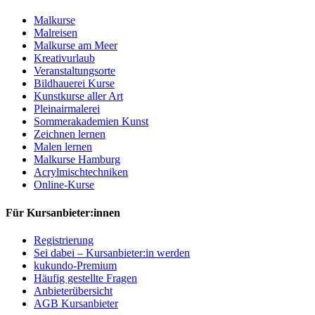
Malkurse
Malreisen
Malkurse am Meer
Kreativurlaub
Veranstaltungsorte
Bildhauerei Kurse
Kunstkurse aller Art
Pleinairmalerei
Sommerakademien Kunst
Zeichnen lernen
Malen lernen
Malkurse Hamburg
Acrylmischtechniken
Online-Kurse
Für Kursanbieter:innen
Registrierung
Sei dabei – Kursanbieter:in werden
kukundo-Premium
Häufig gestellte Fragen
Anbieterübersicht
AGB Kursanbieter