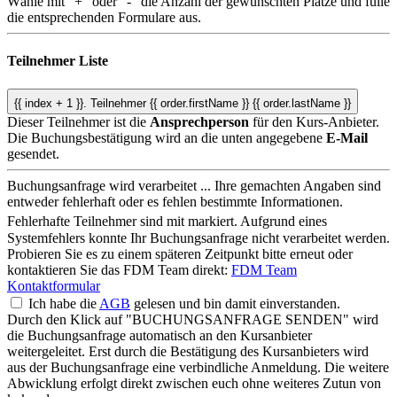
Wähle mit "+" oder "-" die Anzahl der gewünschten Plätze und fülle
die entsprechenden Formulare aus.
Teilnehmer Liste
{{ index + 1 }}.
Teilnehmer
{{ order.firstName }} {{ order.lastName }}
Dieser Teilnehmer ist die
Ansprechperson
für den Kurs-Anbieter.
Die Buchungsbestätigung wird an die unten angegebene
E-Mail
gesendet.
Buchungsanfrage wird verarbeitet ...
Ihre gemachten Angaben sind
entweder fehlerhaft oder es fehlen bestimmte Informationen.
Fehlerhafte Teilnehmer sind mit
markiert.
Aufgrund eines
Systemfehlers konnte Ihr Buchungsanfrage nicht verarbeitet werden.
Probieren Sie es zu einem späteren Zeitpunkt bitte erneut oder
kontaktieren Sie das FDM Team direkt:
FDM Team
Kontaktformular
Ich habe die
AGB
gelesen und bin damit einverstanden.
Durch den Klick auf "BUCHUNGSANFRAGE SENDEN" wird
die Buchungsanfrage automatisch an den Kursanbieter
weitergeleitet. Erst durch die Bestätigung des Kursanbieters wird
aus der Buchungsanfrage eine verbindliche Anmeldung. Die weitere
Abwicklung erfolgt direkt zwischen euch ohne weiteres Zutun von