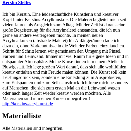
Kerstin Steffes
Ich bin Kerstin, Eine leidenschaftliche Künstlerin und kreativer
Kopf hinter Kerstins-Acrylkunst.de. Die Malerei begleitet mich seit
vielen Jahren als Ausgleich zum Alltag. Mit der Zeit ist daraus eine
große Begeisterung für die Acrylmalerei entstanden, die ich nun
gerne an andere weitergeben möchte. In meinen neuen
Acrylmalkursen (abstrakte Malerei) für Anfänger/innen lade ich
dazu ein, ohne Vorkenntnisse in die Welt der Farben einzutauchen.
Schritt für Schritt lernen wir gemeinsam den Umgang mit Pinsel,
Farben und Leinwand. Immer mit viel Raum für eigene Ideen und in
entspannter Atmosphäre. Meine Kurse finden in meinem Atelier in
Pluwig statt. Ich lege großen Wert darauf, dass sich alle wohlfühlen,
kreativ entfalten und mit Freude malen können. Die Kunst soll kein
Leistungsdruck sein, sondern eine Einladung zum Ausprobieren,
zum Entspannen und zum Selbstausdruck. Ich freue mich besonders
auf Menschen, die sich zum ersten Mal an die Leinwand wagen
oder nach langer Zeit wieder kreativ werden möchten. Alle
Materialien sind in meinen Kursen inbegriffen!!
http://kerstins-acrylkunst.de
Materialliste
Alle Materialien sind inbegriffen.