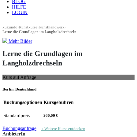
BLOG
HILFE
LOGIN
kukundo
›
Kunstkurse
›
Kunsthandwerk
›
Lerne die Grundlagen im Langholzdrechseln
Mehr Bilder
Lerne die Grundlagen im
Langholzdrechseln
Kurs auf Anfrage
Berlin, Deutschland
Buchungsoptionen
Kursgebühren
Standardpreis
260,00 €
Buchungsanfrage
↓ Weitere Kurse entdecken
AnbieterIn