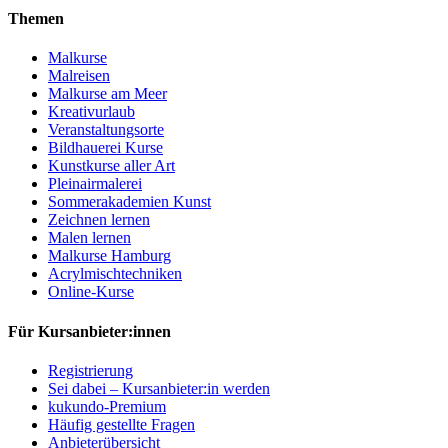
Themen
Malkurse
Malreisen
Malkurse am Meer
Kreativurlaub
Veranstaltungsorte
Bildhauerei Kurse
Kunstkurse aller Art
Pleinairmalerei
Sommerakademien Kunst
Zeichnen lernen
Malen lernen
Malkurse Hamburg
Acrylmischtechniken
Online-Kurse
Für Kursanbieter:innen
Registrierung
Sei dabei – Kursanbieter:in werden
kukundo-Premium
Häufig gestellte Fragen
Anbieterübersicht