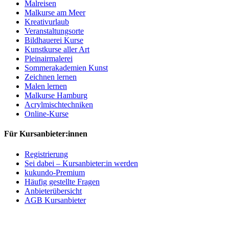
Malreisen
Malkurse am Meer
Kreativurlaub
Veranstaltungsorte
Bildhauerei Kurse
Kunstkurse aller Art
Pleinairmalerei
Sommerakademien Kunst
Zeichnen lernen
Malen lernen
Malkurse Hamburg
Acrylmischtechniken
Online-Kurse
Für Kursanbieter:innen
Registrierung
Sei dabei – Kursanbieter:in werden
kukundo-Premium
Häufig gestellte Fragen
Anbieterübersicht
AGB Kursanbieter