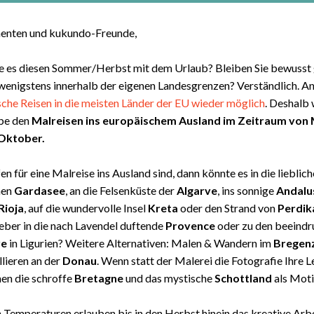
enten und kukundo-Freunde,
ie es diesen Sommer/Herbst mit dem Urlaub? Bleiben Sie bewusst
enigstens innerhalb der eigenen Landesgrenzen? Verständlich. An
sche Reisen in die meisten Länder der EU wieder möglich
.
Deshalb
be den
Malreisen ins europäischem Ausland im Zeitraum von
 Oktober.
en für eine Malreise ins Ausland sind, dann könnte es in die lieblic
nen
Gardasee
, an die Felsenküste der
Algarve
, ins sonnige
Andalu
Rioja
, auf die wundervolle Insel
Kreta
oder den Strand von
Perdik
eber in die nach Lavendel duftende
Provence
oder zu den beeind
re
in Ligurien? Weitere Alternativen: Malen & Wandern im
Bregen
lieren an der
Donau
. Wenn statt der Malerei die Fotografie Ihre 
ehen die schroffe
Bretagne
und das mystische
Schottland
als Moti
n Temperaturen erlauben bis in den Herbst hinein das kreative Arb