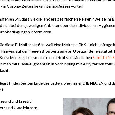
t - in Corona-Zeiten bekanntermaßen ein Vorteil.
pfehlen wir, dass Sie die
länderspezifischen Reisehinweise im B
d sich bei dem jeweiligen Anbieter über die individuellen Hygie
tornobedingungen informieren.
ie diese E-Mail schließen, weil eine Malreise für Sie nicht infrage
 Hinweis auf den
neuen Blogbeitrag von Ute Zander
gestattet. 
nstlerin zeigt diesmal in einer leicht verständlichen
Schritt-für-S
wie man mit
Flash-Pigmenten
in Verbindung mit Acrylfarben tolle 
flasht!
 least finden Sie gen Ende des Letters wie immer
DIE NEUEN
und d
at.
gesund und kreativ!
fers
und
Uwe Matern