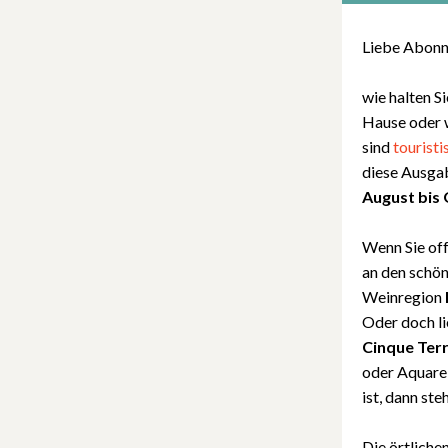
Liebe Abonn
wie halten S
Hause oder w
sind
touristi
diese Ausga
August bis
Wenn Sie off
an den schö
Weinregion
Oder doch li
Cinque Ter
oder Aquarel
ist, dann st
Die örtliche