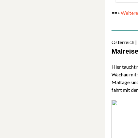
==>
Weitere
Österreich |
Malreis
Hier taucht 
Wachau mit s
Maltage sin
fahrt mit d