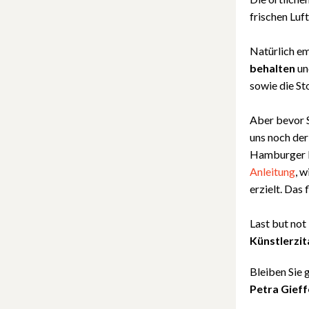
frischen Luf
Natürlich em
behalten
un
sowie die S
Aber bevor S
uns noch der
Hamburger Kü
Anleitung
, 
erzielt. Das 
Last but not
Künstlerzit
Bleiben Sie 
Petra Gief