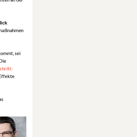
lick
nemaßnahmen
 kommt, sei
Die
chritt-
Effekte
as