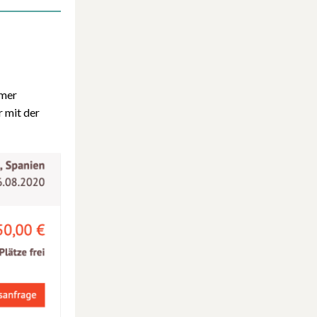
hmer
r mit der