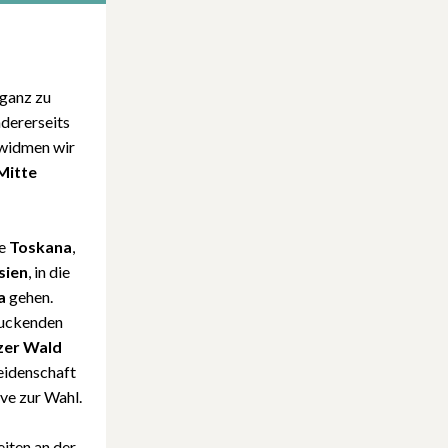
 ganz zu
dererseits
widmen wir
Mitte
he
Toskana
,
sien
, in die
a
gehen.
ruckenden
zer Wald
Leidenschaft
ve zur Wahl.
eiten an der