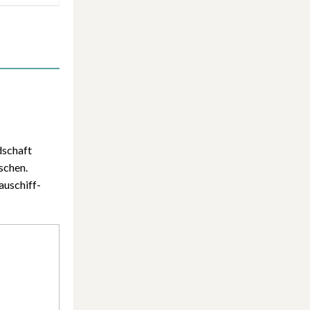
dschaft
schen.
auschiff-