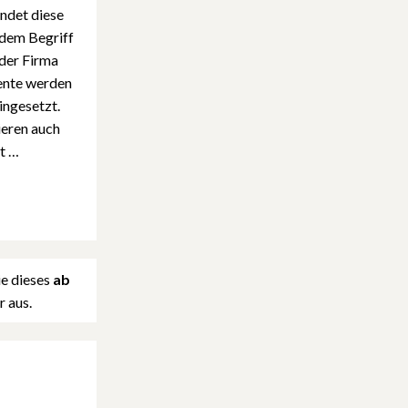
indet diese
 dem Begriff
 der Firma
ente werden
ingesetzt.
ieren auch
t …
ie dieses
ab
 aus.