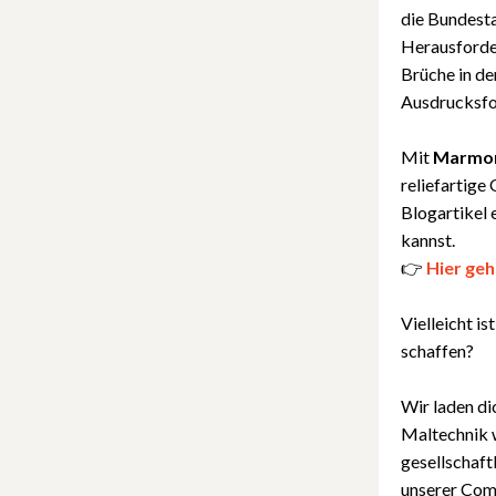
die Bundest
Herausforder
Brüche in de
Ausdrucksfo
Mit
Marmo
reliefartige
Blogartikel 
kannst.
👉
Hier geh
Vielleicht is
schaffen?
Wir laden di
Maltechnik w
gesellschaft
unserer Comm