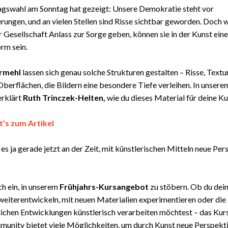
agswahl am Sonntag hat gezeigt: Unsere Demokratie steht vor
ungen, und an vielen Stellen sind Risse sichtbar geworden. Doch
r Gesellschaft Anlass zur Sorge geben, können sie in der Kunst ei
rm sein.
rmehl
lassen sich genau solche Strukturen gestalten – Risse, Textu
 Oberflächen, die Bildern eine besondere Tiefe verleihen. In unser
erklärt
Ruth Trinczek-Helten,
wie du dieses Material für deine K
t’s zum Artikel
t es ja gerade jetzt an der Zeit, mit künstlerischen Mitteln neue Pe
ch ein, in unserem
Frühjahrs-Kursangebot
zu stöbern. Ob du dei
eiterentwickeln, mit neuen Materialien experimentieren oder die 
lichen Entwicklungen künstlerisch verarbeiten möchtest – das Ku
unity bietet viele Möglichkeiten, um durch Kunst neue Perspekt