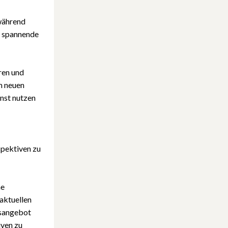
 während
ne spannende
ren und
em neuen
unst nutzen
rspektiven zu
ne
aktuellen
rsangebot
iven zu