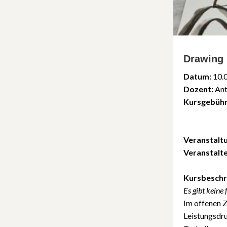
Drawing 
Datum:
10.
Dozent:
Ant
Kursgebühr
Veranstalt
Veranstalte
Kursbeschr
Es gibt keine
Im offenen Z
Leistungsdru