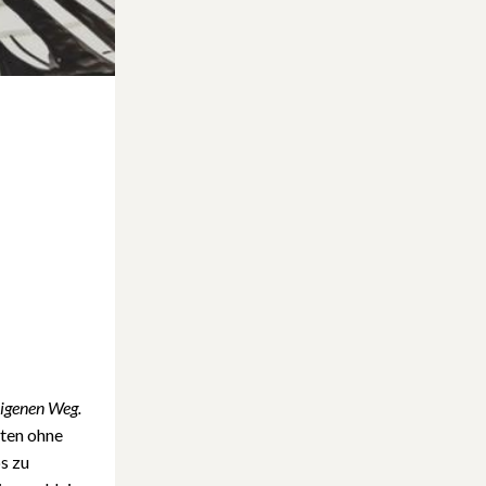
 eigenen Weg.
iten ohne
s zu