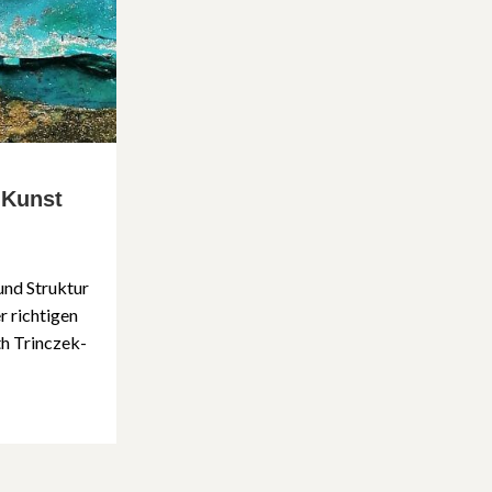
 Kunst
und Struktur
r richtigen
th Trinczek-