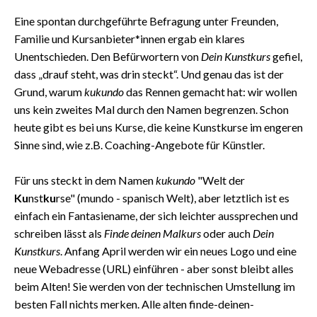
Eine spontan durchgeführte Befragung unter Freunden,
Familie und Kursanbieter*innen ergab ein klares
Unentschieden. Den Befürwortern von
Dein Kunstkurs
gefiel,
dass „drauf steht, was drin steckt“. Und genau das ist der
Grund, warum
kukundo
das Rennen gemacht hat: wir wollen
uns kein zweites Mal durch den Namen begrenzen. Schon
heute gibt es bei uns Kurse, die keine Kunstkurse im engeren
Sinne sind, wie z.B. Coaching-Angebote für Künstler.
Für uns steckt in dem Namen
kukundo
"Welt der
Ku
nst
ku
rse" (mundo - spanisch Welt), aber letztlich ist es
einfach ein Fantasiename, der sich leichter aussprechen und
schreiben lässt als
Finde deinen Malkurs
oder auch
Dein
Kunstkurs
. Anfang April werden wir ein neues Logo und eine
neue Webadresse (URL) einführen - aber sonst bleibt alles
beim Alten! Sie werden von der technischen Umstellung im
besten Fall nichts merken. Alle alten finde-deinen-