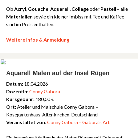
Ob
Acryl
,
Gouache
,
Aquarell
,
Collage
oder
Pastell
– alle
Materialien
sowie ein kleiner Imbiss mit Tee und Kaffee
sind im Preis enthalten.
Weitere Infos & Anmeldung
Aquarell Malen auf der Insel Rügen
Datum:
18.04.2026
DozentIn:
Conny Gabora
Kursgebühr:
180,00 €
Ort:
Atelier und Malschule Conny Gabora –
Kosegartenhaus, Altenkirchen, Deutschland
Veranstaltet von:
Conny Gabora – Gabora's Art
Ein intensiver Maltag in der Natur Rügens mit Fokus auf